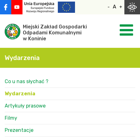
Skocz
A
-
+
do
zawartości
Miejski Zakład Gospodarki
Odpadami Komunalnymi
w Koninie
Wydarzenia
Co u nas słychać ?
Wydarzenia
Artykuły prasowe
Filmy
Prezentacje