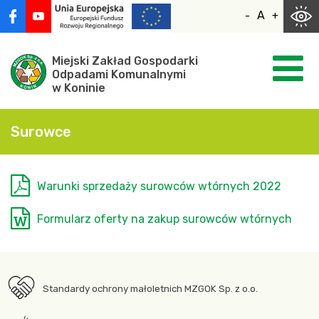
Skocz
A
-
+
do
zawartości
Miejski Zakład Gospodarki
Odpadami Komunalnymi
w Koninie
Surowce
Warunki sprzedaży surowców wtórnych 2022
Formularz oferty na zakup surowców wtórnych
Standardy ochrony małoletnich MZGOK Sp. z o.o.